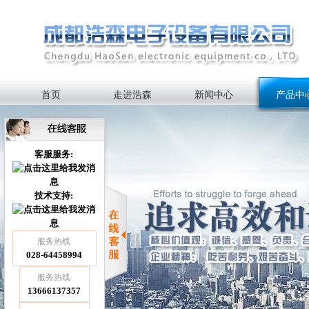
首页
走进浩森
新闻中心
产品中
客服服务:
技术支持:
服务热线
028-64458994
服务热线
13666137357