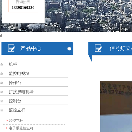
咨询热线
13398160530
d
产品中心
信号灯立
机柜
监控电视墙
操作台
拼接屏电视墙
控制台
监控立杆
>
监控立杆
>
电子眼监控立杆