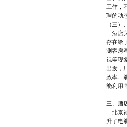
工作，
理的动
（三）
酒店宾
存在给
测客房
视等现
出发，
效率、
能利用
三、酒
北京禄
升了电