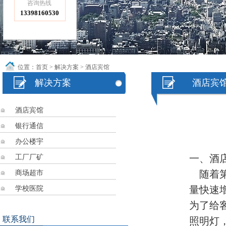
咨询热线
13398160530
位置：
首页
>
解决方案
>
酒店宾馆
解决方案
酒店宾
酒店宾馆
银行通信
办公楼宇
一、酒
工厂厂矿
随着第
商场超市
量快速
学校医院
为了给
联系我们
照明灯