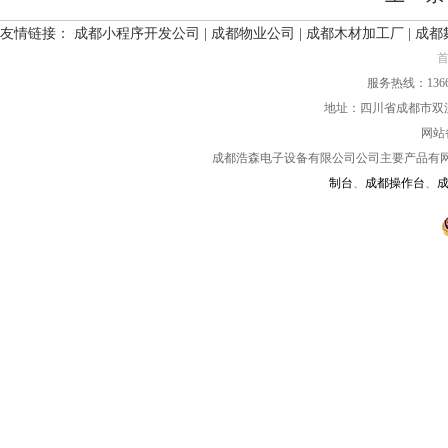
友情链接：
成都小程序开发公司
|
成都物业公司
|
成都木材加工厂
|
成都
服务热线：136661
地址：四川省成都市双
网站
成都浩森电子设备有限公司公司主要产品有
制台
、
成都操作台
、