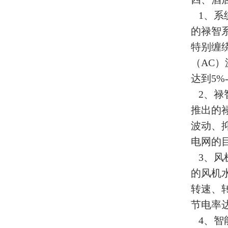
1、系
的禄智
特别缠
（AC
达到5%-
2、禄
推出的
波动、
电网的
3、风
的风机
转速、
节电率达
4、智