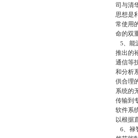
司与清
思想是
常使用
命的双重
5、能
推出的禄
通信等
和分析
供合理
系统的
传输到
软件系
以根据
6、禄