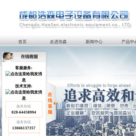
首页
走进浩森
新闻中心
产品中
客服服务:
技术支持:
服务热线
028-64458994
服务热线
13666137357