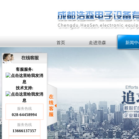
首页
走进浩森
新闻中
客服服务:
技术支持:
服务热线
028-64458994
服务热线
13666137357