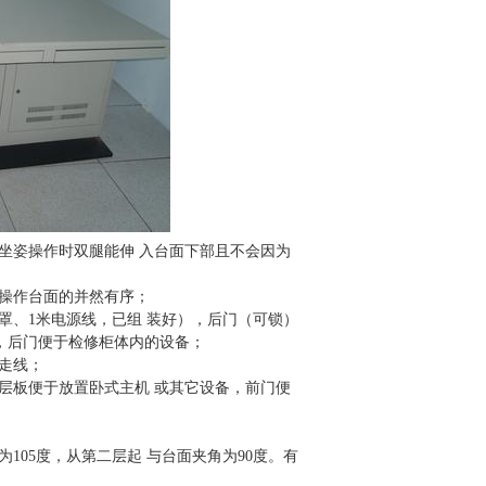
在坐姿操作时双腿能伸 入台面下部且不会因为
于操作台面的并然有序；
罩、1米电源线，已组 装好），后门（可锁）
，后门便于检修柜体内的设备；
于走线；
层板便于放置卧式主机 或其它设备，前门便
105度，从第二层起 与台面夹角为90度。有